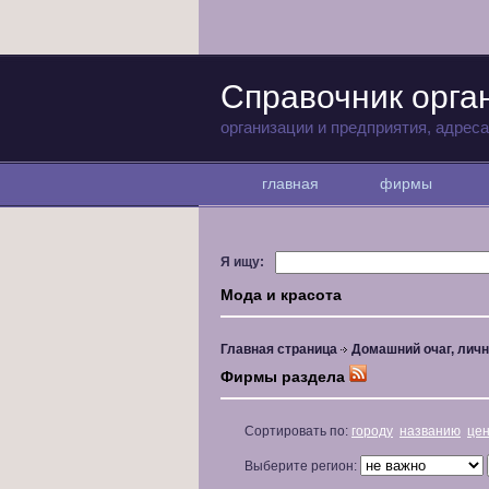
Справочник орга
организации и предприятия, адрес
главная
фирмы
Я ищу:
Мода и красота
Главная страница
Домашний очаг, личн
Фирмы раздела
Сортировать по:
городу
названию
це
Выберите регион: