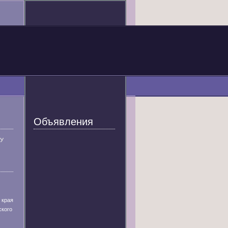
Объявления
У
 края
ского