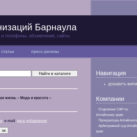
низаций Барнаула
а и телефоны, объявления, сайты
статьи
пресс-релизы
Навигация
ДОБАВИТЬ ФИРМ
Компании
ая жизнь
Мода и красота
Отделение СФР по
Алтайскому краю
Прокуратура Алтайского
не
e-mail
дате добавления
Арбитражный суд Алтай
края