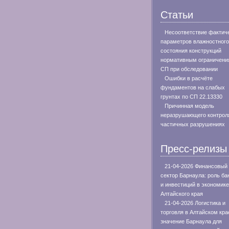
Статьи
Несоответствие фактич
параметров влажностного
состояния конструкций
нормативным ограничени
СП при обследовании
Ошибки в расчёте
фундаментов на слабых
грунтах по СП 22.13330
Причинная модель
неразрушающего контрол
частичных разрушениях
Пресс-релизы
21-04-2026 Финансовый
сектор Барнаула: роль ба
и инвестиций в экономике
Алтайского края
21-04-2026 Логистика и
торговля в Алтайском кра
значение Барнаула для