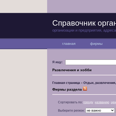
Справочник орга
организации и предприятия, адрес
главная
фирмы
Я ищу:
Развлечения и хобби
Главная страница
Отдых, развлечения
Фирмы раздела
Сортировать по:
городу
названию
це
Выберите регион: