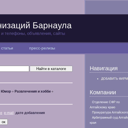
низаций Барнаула
а и телефоны, объявления, сайты
статьи
пресс-релизы
Навигация
ДОБАВИТЬ ФИРМ
Компании
, Юмор
Развлечения и хобби
Отделение СФР по
Алтайскому краю
Прокуратура Алтайского
не
e-mail
дате добавления
Арбитражный суд Алтай
края