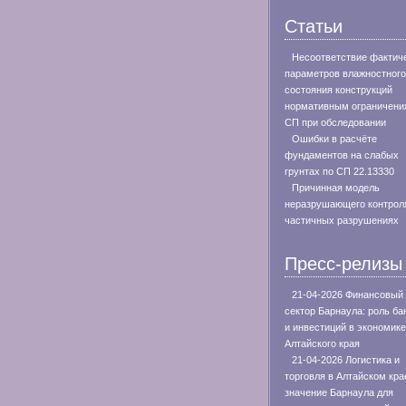
Статьи
Несоответствие фактич
параметров влажностного
состояния конструкций
нормативным ограничени
СП при обследовании
Ошибки в расчёте
фундаментов на слабых
грунтах по СП 22.13330
Причинная модель
неразрушающего контрол
частичных разрушениях
Пресс-релизы
21-04-2026 Финансовый
сектор Барнаула: роль ба
и инвестиций в экономике
Алтайского края
21-04-2026 Логистика и
торговля в Алтайском кра
значение Барнаула для