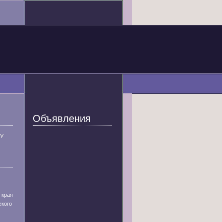
Объявления
У
 края
ского