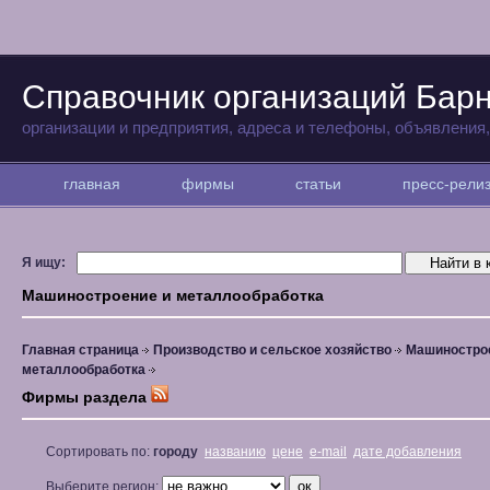
Справочник организаций Бар
организации и предприятия, адреса и телефоны, объявления
главная
фирмы
статьи
пресс-рел
Я ищу:
Машиностроение и металлообработка
Главная страница
Производство и сельское хозяйство
Машиностро
металлообработка
Фирмы раздела
Сортировать по:
городу
названию
цене
e-mail
дате добавления
Выберите регион: