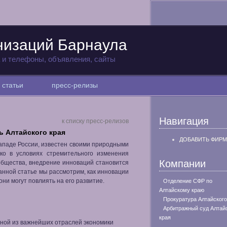
низаций Барнаула
а и телефоны, объявления, сайты
статьи
пресс-релизы
Навигация
к списку пресс-релизов
ь Алтайского края
ДОБАВИТЬ ФИРМ
ападе России, известен своими природными
ако в условиях стремительного изменения
Компании
общества, внедрение инноваций становится
данной статье мы рассмотрим, как инновации
они могут повлиять на его развитие.
Отделение СФР по
Алтайскому краю
Прокуратура Алтайского
Арбитражный суд Алтай
края
ной из важнейших отраслей экономики