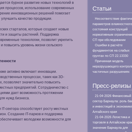
дается бурное развитие новых технологий в
Статьи
ация процессов, использование современных
дрение инновационных решений помогает
 улучшить качество продукции.
Несоответствие фактич
параметров влажностного
еских стартапов, которые создают новые
состояния конструкций
ти и защиты растений. Поддержка
нормативным ограничени
временные технологии, позволит укрепить
СП при обследовании
и повысить уровень жизни сельского
Ошибки в расчёте
фундаментов на слабых
грунтах по СП 22.13330
ленности
Причинная модель
неразрушающего контрол
кже активно включает инновации.
частичных разрушениях
одственных процессах, таких как 3D-
х, позволяет значительно повысить
Пресс-релизы
местных предприятий. Сотрудничество с
ациями дает возможность протяжении
21-04-2026 Финансовый
для нужд бизнеса.
сектор Барнаула: роль ба
и инвестиций в экономике
и IT-сектора способствует росту местных
Алтайского края
ион. Создание IT-парков и поддержка
21-04-2026 Логистика и
я обеспечивает молодежи возможности для
торговля в Алтайском кра
значение Барнаула для