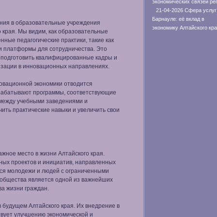
экономических связей ре
21-04-2026 Сфера услуг
Барнауле: её вклад в
ния в образовательные учреждения
экономику Алтайского кр
 края. Мы видим, как образовательные
ные педагогические практики, такие как
и платформы для сотрудничества. Это
, подготовить квалифицированные кадры и
изации в инновационных направлениях.
новационной экономики отводится
зрабатывают программы, соответствующие
между учебными заведениями и
ить практические навыки и увеличить свои
жное место в жизни Алтайского края.
ых проектов и инициатив, направленных
тся молодежи и людей с ограниченными
общества является одной из важнейших
ва жизни граждан.
 будущем Алтайского края. Их внедрение в
вует улучшению экономической и