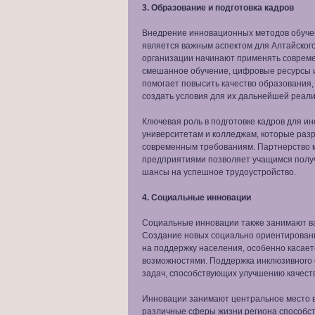
3. Образование и подготовка кадров
Внедрение инновационных методов обуче
является важным аспектом для Алтайского
организации начинают применять современ
смешанное обучение, цифровые ресурсы 
помогает повысить качество образования
создать условия для их дальнейшей реал
Ключевая роль в подготовке кадров для и
университетам и колледжам, которые ра
современным требованиям. Партнерство 
предприятиями позволяет учащимся получ
шансы на успешное трудоустройство.
4. Социальные инновации
Социальные инновации также занимают ва
Создание новых социально ориентированн
на поддержку населения, особенно касае
возможностями. Поддержка инклюзивного 
задач, способствующих улучшению качест
Инновации занимают центральное место в
различные сферы жизни региона способст