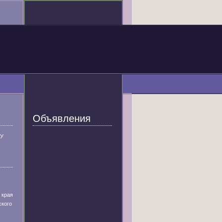
Объявления
У
 края
ского