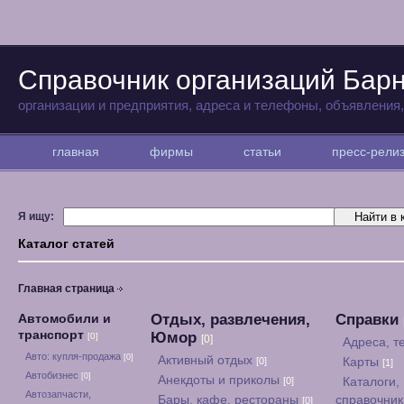
Справочник организаций Бар
организации и предприятия, адреса и телефоны, объявления
главная
фирмы
статьи
пресс-рел
Я ищу:
Каталог статей
Главная страница
Отдых, развлечения,
Справки
Автомобили и
транспорт
Юмор
[0]
[0]
Адреса, 
Авто: купля-продажа
[0]
Активный отдых
[0]
Карты
[1]
Автобизнес
[0]
Анекдоты и приколы
[0]
Каталоги,
Автозапчасти,
Бары, кафе, рестораны
справочни
[0]