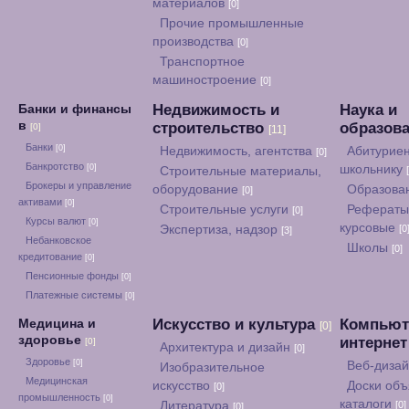
материалов
[0]
Прочие промышленные
производства
[0]
Транспортное
машиностроение
[0]
Недвижимость и
Наука и
Банки и финансы
в
строительство
образов
[0]
[11]
Банки
[0]
Недвижимость, агентства
Абитуриен
[0]
Банкротство
[0]
школьнику
Строительные материалы,
Брокеры и управление
оборудование
Образова
[0]
активами
[0]
Строительные услуги
Рефераты
[0]
Курсы валют
[0]
курсовые
Экспертиза, надзор
[0
[3]
Небанковское
Школы
[0]
кредитование
[0]
Пенсионные фонды
[0]
Платежные системы
[0]
Искусство и культура
Компьют
Медицина и
[0]
здоровье
интерне
[0]
Архитектура и дизайн
[0]
Здоровье
[0]
Веб-диза
Изобразительное
Медицинская
искусство
Доски объ
[0]
промышленность
[0]
каталоги
Литература
[0]
[0]