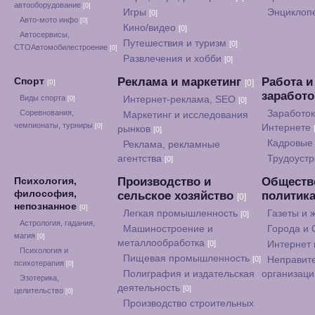
автооборудование
[0]
Игры
Энциклоп
[0]
Авто-мото инфо
[0]
Кино/видео
[0]
Автосервисы,
Путешествия и туризм
[0]
СТОАвтомобилестроение
[0]
Развлечения и хобби
[0]
Реклама и маркетинг
Работа и
Спорт
[0]
[0]
заработ
Виды спорта
Интернет-реклама, SEO
[0]
[0]
Соревнования,
Заработок
Маркетинг и исследования
чемпионаты, турниры
[0]
Интернете
рынков
[0]
Кадровые 
Реклама, рекламные
агентства
Трудоуст
[0]
Производство и
Обществ
Психология,
философия,
сельское хозяйство
политик
[0]
непознанное
[0]
Легкая промышленность
Газеты и
[0]
Астрология, гадания,
Машиностроение и
Города и
магия
[0]
металлообработка
[0]
Интернет
Психология и
Пищевая промышленность
[0]
Неправит
психотерапия
[0]
Полиграфия и издательская
организац
Эзотерика,
деятельность
[0]
целительство
[0]
Производство строительных