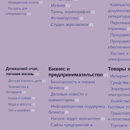
Медицинские услуги
[0]
Компьюте
Музыка
[0]
Ресурсы для
документац
Танец, хореография
[0]
специалистов
[0]
литератур
Фотоискусство
[0]
Персонал
Студии звукозаписи
[0]
страницы
[0
Программ
Программ
обеспечен
Хостинг и
электронна
Бизнес и
Товары 
Домашний очаг,
личная жизнь
предпринимательство
[0]
[0]
Интернет
Детская комната, дети
[0]
Безопасность и охрана
Средства
Знакомства в
бизнеса
[0]
Электрони
Интернете
[0]
Деловые новости и
электротех
Кошки и собаки
[0]
комментарии
[0]
Хозяйстве
Мода и красота
[0]
Информационая поддержка
бытовые т
Уют и комфорт
[0]
бизнеса
[0]
Транспорт
Налоги, аудит, консалтинг
[0]
и логистик
Сайты предприятий и
Торговля