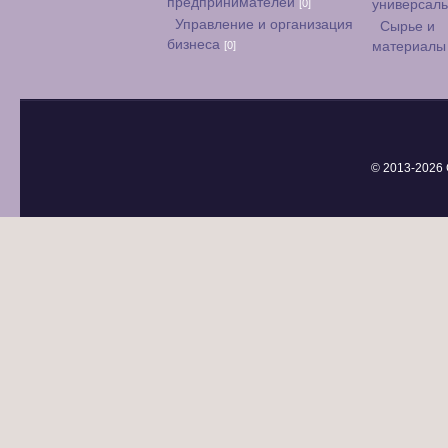
предпринимателей
[0]
универсал
Управление и организация
Сырье и
бизнеса
[0]
материал
© 2013-
2026 