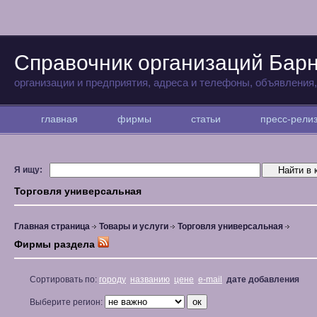
Справочник организаций Бар
организации и предприятия, адреса и телефоны, объявления
главная
фирмы
статьи
пресс-рел
Я ищу:
Торговля универсальная
Главная страница
Товары и услуги
Торговля универсальная
Фирмы раздела
Сортировать по:
городу
названию
цене
e-mail
дате добавления
Выберите регион: