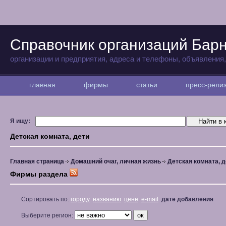
Справочник организаций Бар
организации и предприятия, адреса и телефоны, объявления
главная
фирмы
статьи
пресс-рел
Я ищу:
Детская комната, дети
Главная страница
Домашний очаг, личная жизнь
Детская комната, д
Фирмы раздела
Сортировать по:
городу
названию
цене
e-mail
дате добавления
Выберите регион: