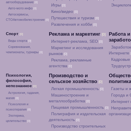
автооборудование
[0]
Игры
Энциклоп
[0]
Авто-мото инфо
[0]
Кино/видео
[0]
Автосервисы,
Путешествия и туризм
[0]
СТОАвтомобилестроение
[0]
Развлечения и хобби
[0]
Реклама и маркетинг
Работа и
Спорт
[0]
[0]
заработ
Виды спорта
Интернет-реклама, SEO
[0]
[0]
Соревнования,
Заработок
Маркетинг и исследования
чемпионаты, турниры
[0]
Интернете
рынков
[0]
Кадровые 
Реклама, рекламные
агентства
Трудоуст
[0]
Производство и
Обществ
Психология,
философия,
сельское хозяйство
политик
[0]
непознанное
[0]
Легкая промышленность
Газеты и
[0]
Астрология, гадания,
Машиностроение и
Города и
магия
[0]
металлообработка
[0]
Интернет
Психология и
Пищевая промышленность
[0]
Неправит
психотерапия
[0]
Полиграфия и издательская
организац
Эзотерика,
деятельность
[0]
целительство
[0]
Производство строительных