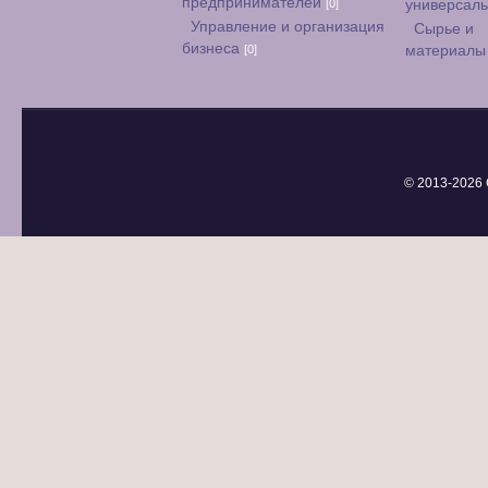
предпринимателей
[0]
универсал
Управление и организация
Сырье и
бизнеса
[0]
материал
© 2013-
2026 