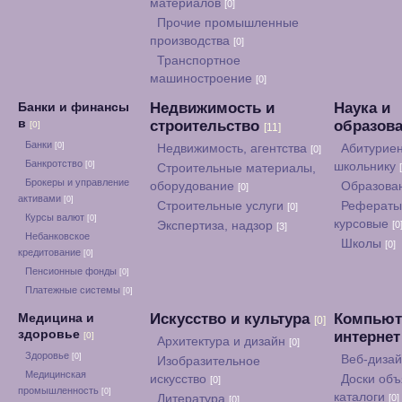
материалов
[0]
Прочие промышленные
производства
[0]
Транспортное
машиностроение
[0]
Недвижимость и
Наука и
Банки и финансы
в
строительство
образов
[0]
[11]
Банки
[0]
Недвижимость, агентства
Абитуриен
[0]
Банкротство
[0]
школьнику
Строительные материалы,
Брокеры и управление
оборудование
Образова
[0]
активами
[0]
Строительные услуги
Рефераты
[0]
Курсы валют
[0]
курсовые
Экспертиза, надзор
[0
[3]
Небанковское
Школы
[0]
кредитование
[0]
Пенсионные фонды
[0]
Платежные системы
[0]
Искусство и культура
Компьют
Медицина и
[0]
здоровье
интерне
[0]
Архитектура и дизайн
[0]
Здоровье
[0]
Веб-диза
Изобразительное
Медицинская
искусство
Доски объ
[0]
промышленность
[0]
каталоги
Литература
[0]
[0]