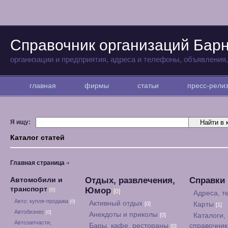
Справочник организаций Бар
организации и предприятия, адреса и телефоны, объявления
главная
фирмы
статьи
пресс-рел
Я ищу:
Каталог статей
Главная страница
Отдых, развлечения,
Справки
Автомобили и
транспорт
Юмор
[0]
[0]
Адреса, 
Авто: купля-продажа
[0]
Активный отдых
[0]
Карты
[1]
Автобизнес
[0]
Анекдоты и приколы
[0]
Каталоги,
Автозапчасти,
Бары, кафе, рестораны
справочни
[0]