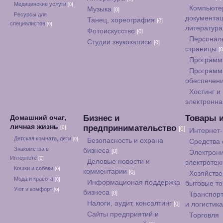
Медицинские услуги
[0]
Компьюте
Музыка
[0]
Ресурсы для
документац
Танец, хореография
[0]
специалистов
[0]
литератур
Фотоискусство
[0]
Персонал
Студии звукозаписи
[0]
страницы
[0
Программ
Программ
обеспечен
Хостинг и
электронна
Бизнес и
Товары 
Домашний очаг,
личная жизнь
предпринимательство
[0]
[0]
Интернет
Детская комната, дети
[0]
Безопасность и охрана
Средства
Знакомства в
бизнеса
[0]
Электрони
Интернете
[0]
Деловые новости и
электротех
Кошки и собаки
[0]
комментарии
[0]
Хозяйстве
Мода и красота
[0]
Информационая поддержка
бытовые т
Уют и комфорт
[0]
бизнеса
[0]
Транспорт
Налоги, аудит, консалтинг
[0]
и логистик
Сайты предприятий и
Торговля