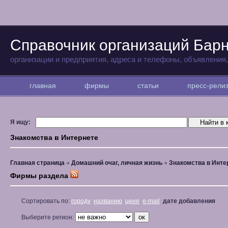
Справочник организаций Бар
организации и предприятия, адреса и телефоны, объявления
главная
фирмы
статьи
пресс-рел
Я ищу:
Знакомства в Интернете
Главная страница
Домашний очаг, личная жизнь
Знакомства в Инте
Фирмы раздела
Сортировать по:
городу
названию
цене
e-mail
дате добавления
Выберите регион: