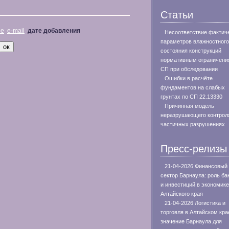
Статьи
не
e-mail
дате добавления
Несоответствие фактич
параметров влажностного
состояния конструкций
нормативным ограничени
СП при обследовании
Ошибки в расчёте
фундаментов на слабых
грунтах по СП 22.13330
Причинная модель
неразрушающего контрол
частичных разрушениях
Пресс-релизы
21-04-2026 Финансовый
сектор Барнаула: роль ба
и инвестиций в экономике
Алтайского края
21-04-2026 Логистика и
торговля в Алтайском кра
значение Барнаула для