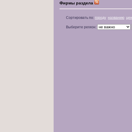
Фирмы раздела
Сортировать по:
городу
названию
це
Выберите регион: