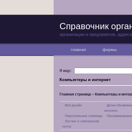
Справочник орга
организации и предприятия, адрес
главная
фирмы
Я ищу:
Компьютеры и интернет
Главная страница
Компьютеры и интер
Веб-дизайн
Доски объявлени
каталоги
Персональные страницы
Программирова
Хостинг и электронная
почта