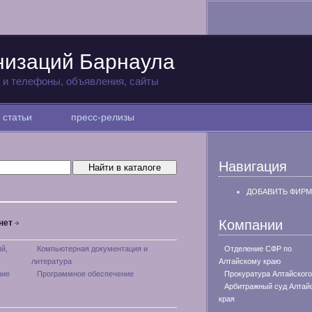
низаций Барнаула
а и телефоны, объявления, сайты
статьи
пресс-релизы
Навигация
ДОБАВИТЬ ФИРМ
Компании
нет
й,
Компьютерная документация и
Отделение СФР по
литература
Алтайскому краю
ние
Программное обеспечение
Прокуратура Алтайского
Арбитражный суд Алтай
края