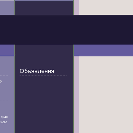
Объявления
У
 края
ского