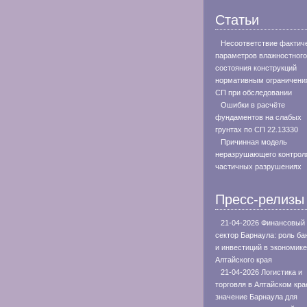
Статьи
Несоответствие фактич
параметров влажностного
состояния конструкций
нормативным ограничени
СП при обследовании
Ошибки в расчёте
фундаментов на слабых
грунтах по СП 22.13330
Причинная модель
неразрушающего контрол
частичных разрушениях
Пресс-релизы
21-04-2026 Финансовый
сектор Барнаула: роль ба
и инвестиций в экономике
Алтайского края
21-04-2026 Логистика и
торговля в Алтайском кра
значение Барнаула для