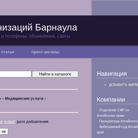
низаций Барнаула
а и телефоны, объявления, сайты
статьи
пресс-релизы
Навигация
ДОБАВИТЬ ФИРМ
Компании
е
Медицинские услуги
Отделение СФР по
Алтайскому краю
Прокуратура Алтайского
не
e-mail
дате добавления
Арбитражный суд Алтай
края