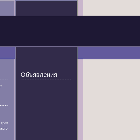
Объявления
У
 края
ского