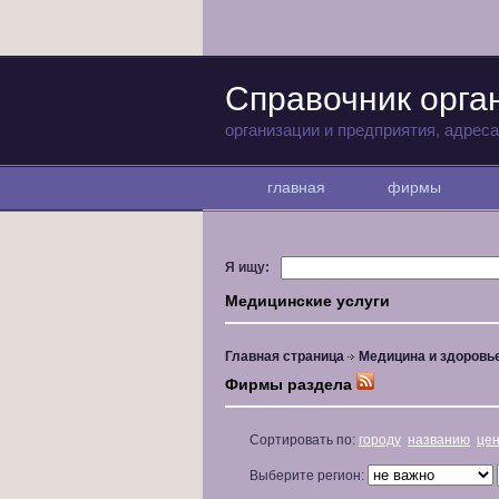
Справочник орга
организации и предприятия, адрес
главная
фирмы
Я ищу:
Медицинские услуги
Главная страница
Медицина и здоровь
Фирмы раздела
Сортировать по:
городу
названию
це
Выберите регион: