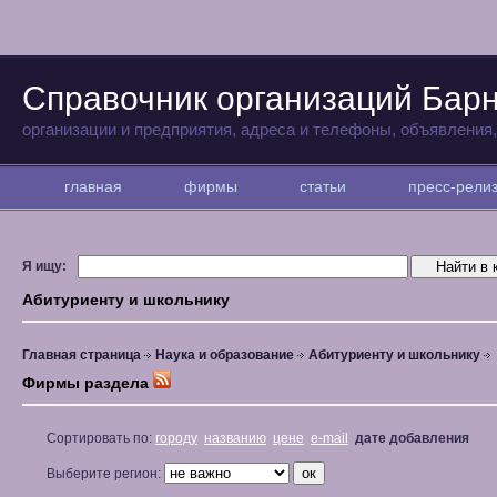
Справочник организаций Бар
организации и предприятия, адреса и телефоны, объявления
главная
фирмы
статьи
пресс-рел
Я ищу:
Абитуриенту и школьнику
Главная страница
Наука и образование
Абитуриенту и школьнику
Фирмы раздела
Сортировать по:
городу
названию
цене
e-mail
дате добавления
Выберите регион: