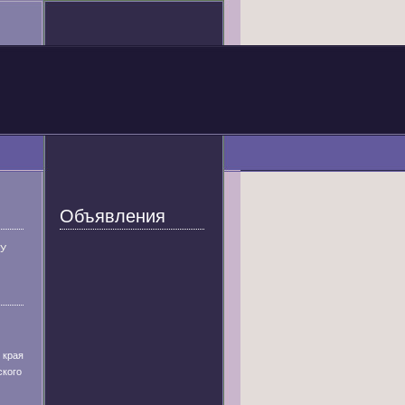
Объявления
У
 края
ского