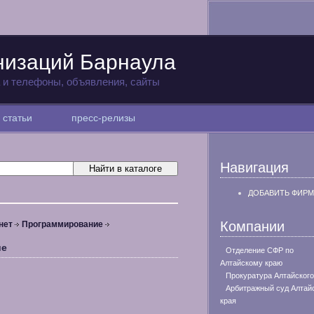
низаций Барнаула
а и телефоны, объявления, сайты
статьи
пресс-релизы
Навигация
ДОБАВИТЬ ФИРМ
Компании
нет
Программирование
ие
Отделение СФР по
Алтайскому краю
Прокуратура Алтайского
Арбитражный суд Алтай
края