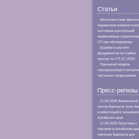
Статьи
Несоответствие фактич
параметров влажностного
состояния конструкций
нормативным ограничени
СП при обследовании
Ошибки в расчёте
фундаментов на слабых
грунтах по СП 22.13330
Причинная модель
неразрушающего контрол
частичных разрушениях
Пресс-релизы
21-04-2026 Финансовый
сектор Барнаула: роль ба
и инвестиций в экономике
Алтайского края
21-04-2026 Логистика и
торговля в Алтайском кра
значение Барнаула для