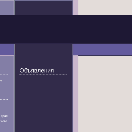
Объявления
У
 края
ского