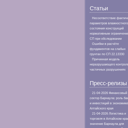
Статьи
Несоответствие фактич
параметров влажностного
состояния конструкций
нормативным ограничени
СП при обследовании
Ошибки в расчёте
фундаментов на слабых
грунтах по СП 22.13330
Причинная модель
неразрушающего контрол
частичных разрушениях
Пресс-релизы
21-04-2026 Финансовый
сектор Барнаула: роль ба
и инвестиций в экономике
Алтайского края
21-04-2026 Логистика и
торговля в Алтайском кра
значение Барнаула для