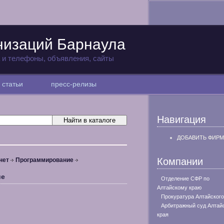
низаций Барнаула
а и телефоны, объявления, сайты
статьи
пресс-релизы
Навигация
ДОБАВИТЬ ФИРМ
Компании
нет
Программирование
ие
Отделение СФР по
Алтайскому краю
Прокуратура Алтайского
Арбитражный суд Алтай
края