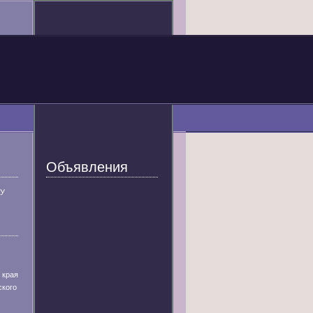
Объявления
У
 края
ского