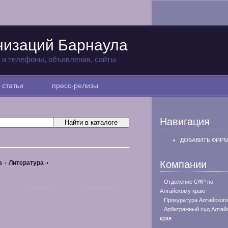
низаций Барнаула
а и телефоны, объявления, сайты
статьи
пресс-релизы
Навигация
ДОБАВИТЬ ФИРМ
Компании
а
Литература
Отделение СФР по
Алтайскому краю
Прокуратура Алтайского
Арбитражный суд Алтай
края