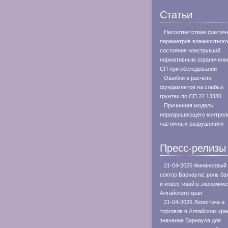
Статьи
Несоответствие фактич
параметров влажностного
состояния конструкций
нормативным ограничени
СП при обследовании
Ошибки в расчёте
фундаментов на слабых
грунтах по СП 22.13330
Причинная модель
неразрушающего контрол
частичных разрушениях
Пресс-релизы
21-04-2026 Финансовый
сектор Барнаула: роль ба
и инвестиций в экономике
Алтайского края
21-04-2026 Логистика и
торговля в Алтайском кра
значение Барнаула для