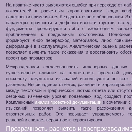
На практике часто выявляются ошибки при переходе от ла
показателей к расчетным характеристикам, когда коэ
надежности применяются без достаточного обоснования. Эт
параметры прочности и деформативности грунтов, вследс
фундаменты проектируются либо с избыточным запасо
приближением к предельным состояниям. Подобные
формируют либо перерасход материалов, либо повыше
деформаций в эксплуатации. Аналитическая оценка расче
позволяет выявить такие искажения и восстановить обос
проектных параметров.
Межразделовая согласованность инженерных данных 
существенное влияние на целостность проектной доку
поскольку результаты изысканий используются во всех 
разделах. Несовпадение отметок, различия в характеристик
между текстовой и графической частью отчета или отсутс
сезонных изменений уровня подземных вод создают прот
Комплексный
анализ проектной документации
в сочетании с
изысканий позволяет выявить такие расхождения д
строительных работ. Это повышает управляемость те
решений и снижает вероятность корректировок.
Прозрачность расчетов и воспроизводим