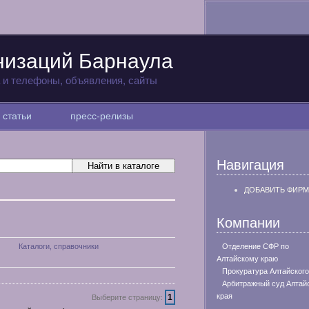
низаций Барнаула
а и телефоны, объявления, сайты
статьи
пресс-релизы
Навигация
ДОБАВИТЬ ФИРМ
Компании
Каталоги, справочники
Отделение СФР по
Алтайскому краю
Прокуратура Алтайского
Арбитражный суд Алтай
края
1
Выберите страницу: