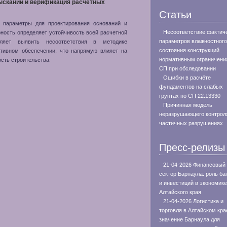
ысканий и верификация расчетных
Статьи
 параметры для проектирования оснований и
Несоответствие фактич
рность определяет устойчивость всей расчетной
параметров влажностного
оляет выявить несоответствия в методике
состояния конструкций
ативном обеспечении, что напрямую влияет на
нормативным ограничени
сть строительства.
СП при обследовании
Ошибки в расчёте
фундаментов на слабых
грунтах по СП 22.13330
Причинная модель
неразрушающего контрол
частичных разрушениях
Пресс-релизы
21-04-2026 Финансовый
сектор Барнаула: роль ба
и инвестиций в экономике
Алтайского края
21-04-2026 Логистика и
торговля в Алтайском кра
значение Барнаула для