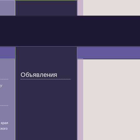
Объявления
У
 края
ского