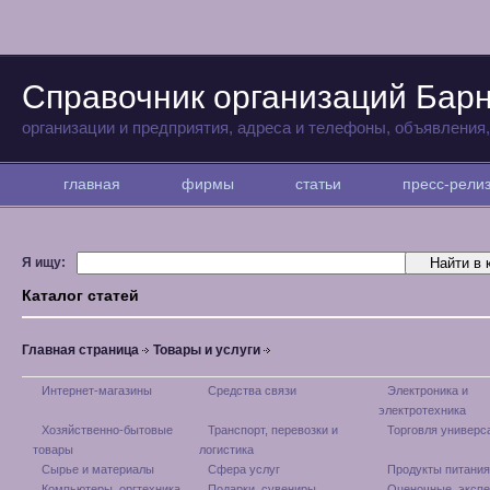
Справочник организаций Бар
организации и предприятия, адреса и телефоны, объявления
главная
фирмы
статьи
пресс-рел
Я ищу:
Каталог статей
Главная страница
Товары и услуги
Интернет-магазины
Средства связи
Электроника и
электротехника
Хозяйственно-бытовые
Транспорт, перевозки и
Торговля универс
товары
логистика
Сырье и материалы
Сфера услуг
Продукты питания
Компьютеры, оргтехника
Подарки, сувениры
Оценочные, эксп